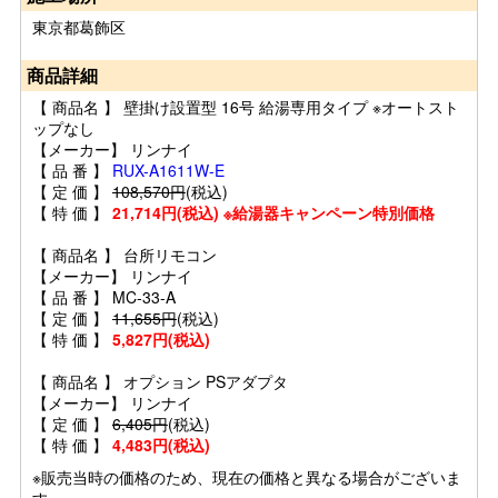
東京都葛飾区
商品詳細
【 商品名 】 壁掛け設置型 16号 給湯専用タイプ ※オートスト
ップなし
【メーカー】 リンナイ
【 品 番 】
RUX-A1611W-E
【 定 価 】
108,570円
(税込)
【 特 価 】
21,714円(税込) ※給湯器キャンペーン特別価格
【 商品名 】 台所リモコン
【メーカー】 リンナイ
【 品 番 】 MC-33-A
【 定 価 】
11,655円
(税込)
【 特 価 】
5,827円(税込)
【 商品名 】 オプション PSアダプタ
【メーカー】 リンナイ
【 定 価 】
6,405円
(税込)
【 特 価 】
4,483円(税込)
※販売当時の価格のため、現在の価格と異なる場合がございま