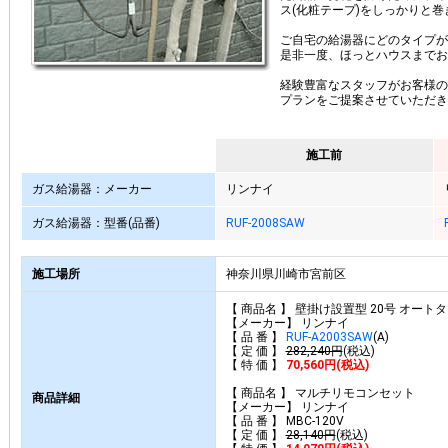
ス(化粧テープ)をしっかりと
ご自宅の給湯器にどのタイプが
是非一度、ほっとハウスまでお
経験豊富なスタッフがお客様の
プランをご提案させていただき
施工前
ガス給湯器：メーカー
リンナイ
ガス給湯器：型番(品番)
RUF-2008SAW
施工場所
神奈川県川崎市宮前区
【 商品名 】 壁掛け設置型 20号 オート
【メーカー】 リンナイ
【 品 番 】
RUF-A2003SAW
(A)
【 定 価 】
282,240円
(税込)
【 特 価 】
70,560円(税込)
【 商品名 】 マルチリモコンセット
商品詳細
【メーカー】 リンナイ
【 品 番 】 MBC-120V
【 定 価 】
28,140円
(税込)