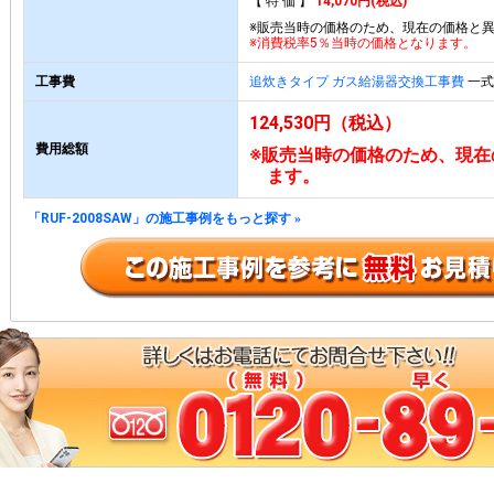
【 特 価 】
14,070円(税込)
※販売当時の価格のため、現在の価格と
※消費税率5％当時の価格となります。
工事費
追炊きタイプ ガス給湯器交換工事費
一式 
124,530円（税込）
費用総額
※販売当時の価格のため、現在
ます。
「RUF-2008SAW」の施工事例をもっと探す
»