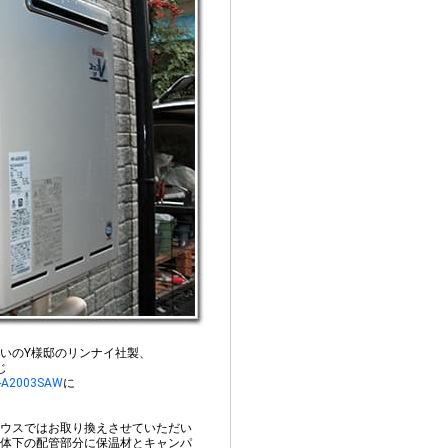
いのY様邸のリンナイ社製、
じ
-A2003SAW
に
ウスではお取り換えさせていただい
体下の配管部分に保温材とキャンパ