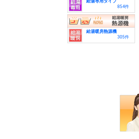
給湯専用タイプ
854件
給湯暖房熱源機
305件