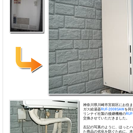
神奈川県川崎市宮前区にお住ま
ガス給湯器
RUF-2008SAW
を同
リンナイ社製の後継機種の
RUF
交換させていただきました。
左記の写真のように、ほっとハ
た商品の劣化を防ぐために、本