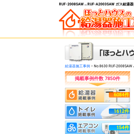
RUF-2008SAW→RUF-A2003SAW ガス
給湯器施工事例
>
No.8630 RUF-2008SAW
掲載事例件数 7850件
6084件
1612件
154件