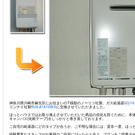
神奈川県川崎市麻生区にお住まいのT様邸のノーリツ社製、ガス給湯器
GQ-1
リンナイ社製
RUX-A1610W-E
に交換させていただきました。
ほっとハウスではお取り換えさせていただいた商品の劣化を防ぐために、本
キャンパス(化粧テープ)をしっかりと巻き直しております。
ご自宅の給湯器にどのタイプが合うか、ご不明な場合には、是非一度、ほっ
経験豊富なスタッフがお客様のご自宅にぴったりと合う、プランをご提案さ