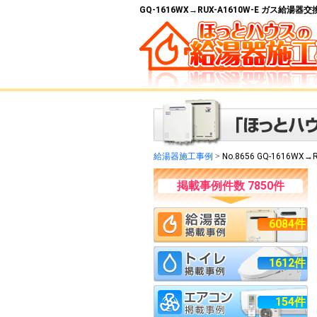
GQ-1616WX→RUX-A1610W-E ガス給湯
給湯器施工事例
>
No.8656 GQ-1616WX→R
掲載事例件数 7850件
6084件
1612件
154件