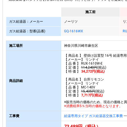
施工前
ガス給湯器：メーカー
ノーリツ
リ
ガス給湯器：型番(品番)
GQ-1616WX
RU
施工場所
神奈川県川崎市麻生区
【 商品名 】 壁掛け設置型 16号 給湯専
【メーカー】 リンナイ
【 品 番 】 RUX-1610W-E
【 定 価 】
114,240円
(税込)
【 特 価 】
34,272円(税込)
【 商品名 】 台所リモコン
商品詳細
【メーカー】 リンナイ
【 品 番 】 MC-140V
【 定 価 】
15,435円
(税込)
【 特 価 】
7,717円(税込)
※販売当時の価格のため、現在の価格と
※消費税率5％当時の価格となります。
工事費
給湯専用タイプ ガス給湯器交換工事費
一
73,489円（税込）