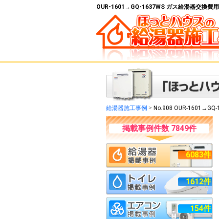
OUR-1601→GQ-1637WS ガス給湯器交換
給湯器施工事例
>
No.908 OUR-1601→GQ-
掲載事例件数 7849件
6083件
1612件
154件