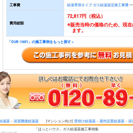
工事費
給湯専用タイプ ガス給湯器交換工事費
一
72,817円（税込）
費用総額
※販売当時の価格のため、現在
ます。
「OUR-1601」の施工事例をもっと探す
»
給湯器
浴室隣接給湯器
マンション向け
壁掛け給湯器
屋外設置給湯器
浴
「ほっとハウス」ガス給湯器施工事例集