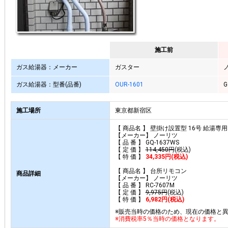
施工前
ガス給湯器：メーカー
ガスター
ガス給湯器：型番(品番)
OUR-1601
G
施工場所
東京都新宿区
【 商品名 】 壁掛け設置型 16号 給湯専
【メーカー】 ノーリツ
【 品 番 】 GQ-1637WS
【 定 価 】
114,450円
(税込)
【 特 価 】
34,335円(税込)
【 商品名 】 台所リモコン
商品詳細
【メーカー】 ノーリツ
【 品 番 】 RC-7607M
【 定 価 】
9,975円
(税込)
【 特 価 】
6,982円(税込)
※販売当時の価格のため、現在の価格と
※消費税率5％当時の価格となります。