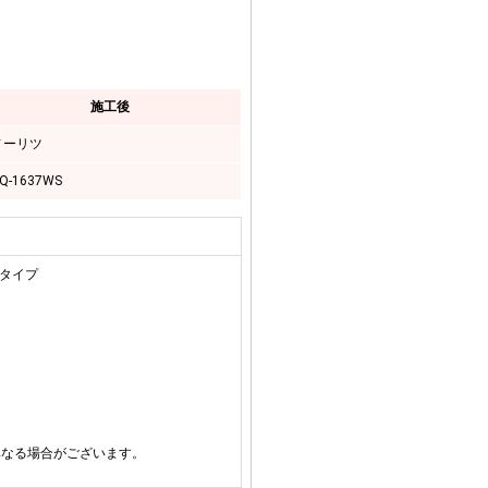
施工後
ノーリツ
Q-1637WS
用タイプ
異なる場合がございます。