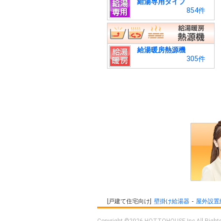
給湯専用タイプ
854件
給湯暖房熱源機
305件
戸建て住宅向け
壁掛け給湯器
屋外設置