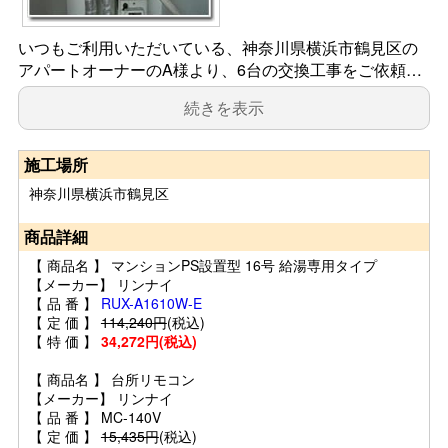
いつもご利用いただいている、神奈川県横浜市鶴見区の
アパートオーナーのA様より、6台の交換工事をご依頼…
続きを表示
施工場所
神奈川県横浜市鶴見区
商品詳細
【 商品名 】 マンションPS設置型 16号 給湯専用タイプ
【メーカー】 リンナイ
【 品 番 】
RUX-A1610W-E
【 定 価 】
114,240円
(税込)
【 特 価 】
34,272円(税込)
【 商品名 】 台所リモコン
【メーカー】 リンナイ
【 品 番 】 MC-140V
【 定 価 】
15,435円
(税込)