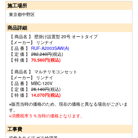
施工場所
東京都中野区
商品詳細
【 商品名 】 壁掛け設置型 20号 オートタイプ
【メーカー】 リンナイ
【 品 番 】
RUF-A2003SAW(A)
【 定 価 】
282,240円
(税込)
【 特 価 】
70,560円(税込)
【 商品名 】 マルチリモコンセット
【メーカー】 リンナイ
【 品 番 】 MBC-120V
【 定 価 】
28,140円
(税込)
【 特 価 】
14,070円(税込)
※販売当時の価格のため、現在の価格と異なる場合がございま
す。
※消費税率５％当時の価格となります。
工事費
追炊きタイプ ガス給湯器