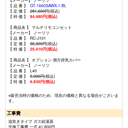
【 品 番 】
GT-1660SAWX-1 BL
【 定 価 】
281,600円
(税込)
【 特 価 】
84,480円(税込)
【 商品名 】 マルチリモコンセット
【メーカー】 ノーリツ
【 品 番 】 RC-J101
【 定 価 】
36,300円
(税込)
【 特 価 】
25,410円(税込)
【 商品名 】 オプション 側方排気カバー
【メーカー】 ノーリツ
【 品 番 】 L40
【 定 価 】
9,900円
(税込)
【 特 価 】
6,930円(税込)
※販売当時の価格のため、現在の価格と異なる場合がございま
す。
工事費
追炊きタイプ ガス給湯器
交換工事費 一式 41,800円