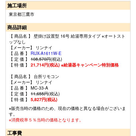
施工場所
東京都三鷹市
商品詳細
【 商品名 】 壁掛け設置型 16号 給湯専用タイプ ※オートスト
ップなし
【メーカー】 リンナイ
【 品 番 】
RUX-A1611W-E
【 定 価 】
108,570円
(税込)
【 特 価 】
21,714円(税込) ※給湯器キャンペーン特別価格
【 商品名 】 台所リモコン
【メーカー】 リンナイ
【 品 番 】 MC-33-A
【 定 価 】
11,655円
(税込)
【 特 価 】
5,827円(税込)
※販売当時の価格のため、現在の価格と異なる場合がございま
す。
※消費税率５％当時の価格となります。
工事費