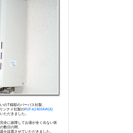
いのT様邸のパーパス社製、
リンナイ社製の
RUF-A2400AW(A)
いただきました。
完全に故障してお湯が全く出ない状
の数日の間、
器を設置させていただきました。