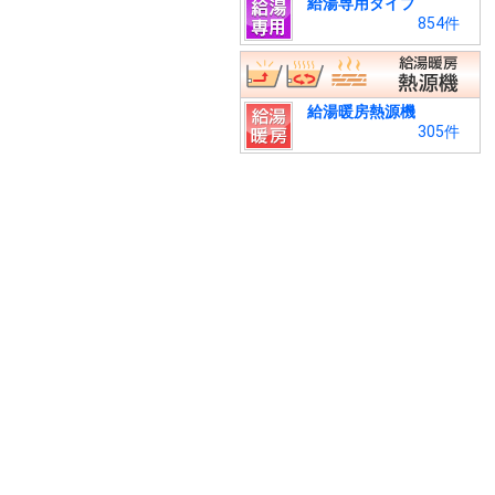
給湯専用タイプ
854件
給湯暖房熱源機
305件