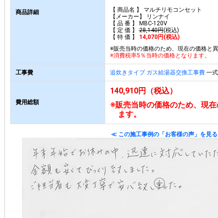
【 商品名 】 マルチリモコンセット
商品詳細
【メーカー】 リンナイ
【 品 番 】 MBC-120V
【 定 価 】
28,140円
(税込)
【 特 価 】
14,070円(税込)
※販売当時の価格のため、現在の価格と
※消費税率5％当時の価格となります。
工事費
追炊きタイプ ガス給湯器交換工事費
一式 
140,910円（税込）
費用総額
※販売当時の価格のため、現在
ます。
≪ この施工事例の「お客様の声」を見る