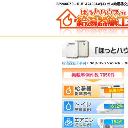
SP246SZR→RUF-A2400AW(A) ガス給
給湯器施工事例
>
No.9735 SP246SZR→RU
掲載事例件数 7850件
6084件
1612件
154件