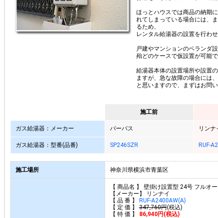
ほっとハウスでは商品の納期に
れてしまっている場合には、ま
るため、
レンタル給湯器の設置を行わせ
戸建やマンションのベランダ設
殆どのケースで仮設置が可能で
給湯器本体の設置場所や設置の
ますが、急な故障の場合には、
と思いますので、まずはお問い
施工前
ガス給湯器：メーカー
パーパス
リンナ
ガス給湯器：型番(品番)
SP246SZR
RUF-A
施工場所
神奈川県横浜市青葉区
【 商品名 】 壁掛け設置型 24号 フルオ
【メーカー】 リンナイ
【 品 番 】
RUF-A2400AW(A)
【 定 価 】
347,760円
(税込)
【 特 価 】
86,940円(税込)