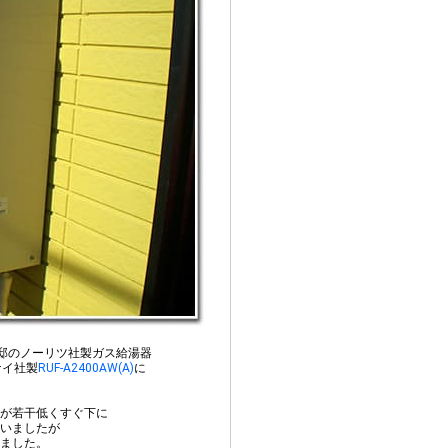
邸のノーリツ社製ガス給湯器
ナイ社製
RUF-A2400AW(A)
に
が若干低くすぐ下に
いましたが
ました。