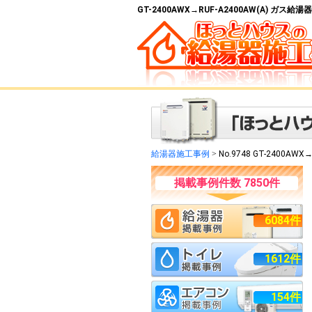
GT-2400AWX→RUF-A2400AW(A) ガ
給湯器施工事例
>
No.9748 GT-2400AWX→
掲載事例件数 7850件
6084件
1612件
154件