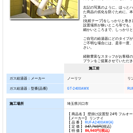
左記の写真のように、ほっとハ
た商品の劣化を防ぐために、本
ス
(化粧テープ)をしっかりと巻
設置場所が狭いところ等でも、
細かいところまで、しっかりと
ご自宅の給湯器にどのタイプが
ご不明な場合には、是非一度、
さい。
経験豊富なスタッフがお客様の
プランをご提案させていただき
施工前
ガス給湯器：メーカー
ノーリツ
リ
ガス給湯器：型番(品番)
GT-2400AWX
RU
施工場所
埼玉県川口市
【 商品名 】 壁掛け設置型 24号 フルオ
【メーカー】 リンナイ
【 品 番 】
RUF-A2400AW(A)
【 定 価 】
347,760円
(税込)
【 特 価 】
86,940円(税込)