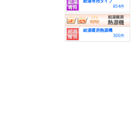
給湯専用タイプ
854件
給湯暖房熱源機
305件