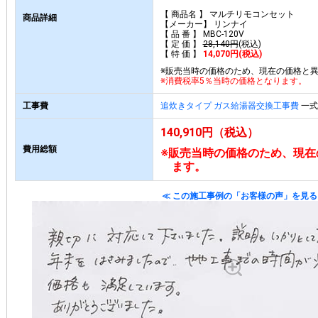
【 商品名 】 マルチリモコンセット
商品詳細
【メーカー】 リンナイ
【 品 番 】 MBC-120V
【 定 価 】
28,140円
(税込)
【 特 価 】
14,070円(税込)
※販売当時の価格のため、現在の価格と
※消費税率5％当時の価格となります。
工事費
追炊きタイプ ガス給湯器交換工事費
一式 
140,910円（税込）
費用総額
※販売当時の価格のため、現在
ます。
≪ この施工事例の「お客様の声」を見る