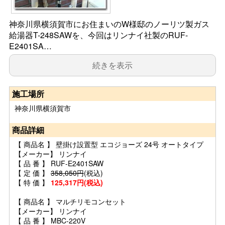
神奈川県横須賀市にお住まいのW様邸のノーリツ製ガス
給湯器T-248SAWを、今回はリンナイ社製のRUF-
E2401SA…
続きを表示
施工場所
神奈川県横須賀市
商品詳細
【 商品名 】 壁掛け設置型 エコジョーズ 24号 オートタイプ
【メーカー】 リンナイ
【 品 番 】 RUF-E2401SAW
【 定 価 】
358,050円
(税込)
【 特 価 】
125,317円(税込)
【 商品名 】 マルチリモコンセット
【メーカー】 リンナイ
【 品 番 】 MBC-220V