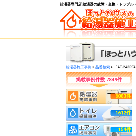
給湯器専門店 給湯器の故障・交換・トラブル
給湯器施工事例
>
品番検索
> 「AT-243R
掲載事例件数 7849件
6083件
1612件
154件