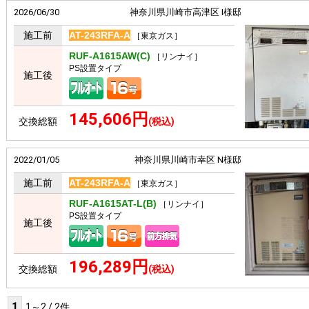
2026/06/30
神奈川県川崎市高津区 I様邸
施工前
AT-243RFA-A
［東京ガス］
RUF-A1615AW(C)
［リンナイ］
PS設置タイプ
施工後
145,606円
交換総額
(税込)
2022/01/05
神奈川県川崎市幸区 N様邸
施工前
AT-243RFA-A
［東京ガス］
RUF-A1615AT-L(B)
［リンナイ］
PS設置タイプ
施工後
196,289円
交換総額
(税込)
1
1～2 / 2件