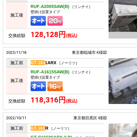
RUF-A2005SAW(B)
［リンナイ］
壁掛け設置タイプ
施工後
128,128円
交換総額
(税込)
2023/11/18
東京都稲城市 K様邸
施工前
GT-161
1ARX
［ノーリツ］
RUF-A1615SAW(B)
［リンナイ］
壁掛け設置タイプ
施工後
118,316円
交換総額
(税込)
2022/10/11
東京都目黒区 I様邸
施工前
GT-161
R
［ノーリツ］