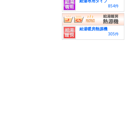
給湯専用タイプ
854件
給湯暖房熱源機
305件