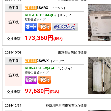
施工前
GT-161
6SARX
［ノーリツ］
RUF-E1615SAG(B)
［リンナイ］
屋外設置タイプ
施工後
173,360円
交換総額
(税込)
2025/10/03
東京都目黒区 S様邸
施工前
GT-161
2SAWX
［ノーリツ］
RUX-A1615W(A)-E
［リンナイ］
壁掛け設置タイプ
施工後
97,680円
交換総額
(税込)
2024/12/31
神奈川県川崎市宮前区 Y様邸