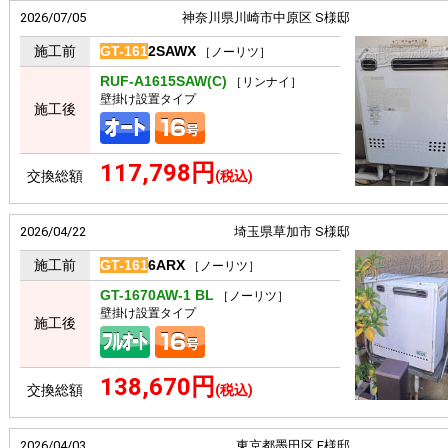
2026/07/05
神奈川県川崎市中原区 S様邸
施工前
GT-161
2SAWX
［ノーリツ］
RUF-A1615SAW(C)
［リンナイ］
壁掛け設置タイプ
施工後
117,798円
交換総額
(税込)
2026/04/22
埼玉県草加市 S様邸
施工前
GT-161
6ARX
［ノーリツ］
GT-1670AW-1 BL
［ノーリツ］
壁掛け設置タイプ
施工後
138,670円
交換総額
(税込)
2026/04/03
東京都墨田区 F様邸