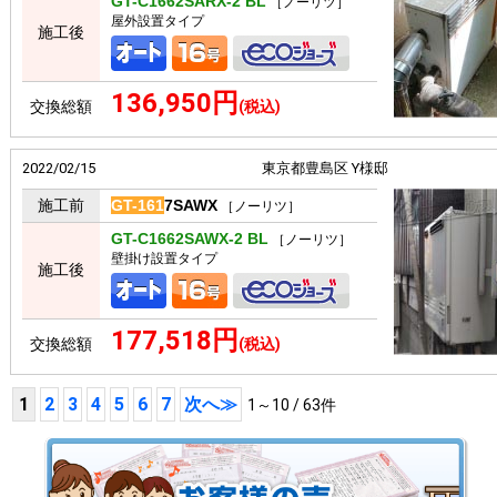
GT-C1662SARX-2 BL
［ノーリツ］
屋外設置タイプ
施工後
136,950円
交換総額
(税込)
2022/02/15
東京都豊島区 Y様邸
施工前
GT-161
7SAWX
［ノーリツ］
GT-C1662SAWX-2 BL
［ノーリツ］
壁掛け設置タイプ
施工後
177,518円
交換総額
(税込)
1
2
3
4
5
6
7
次へ≫
1～10 / 63件