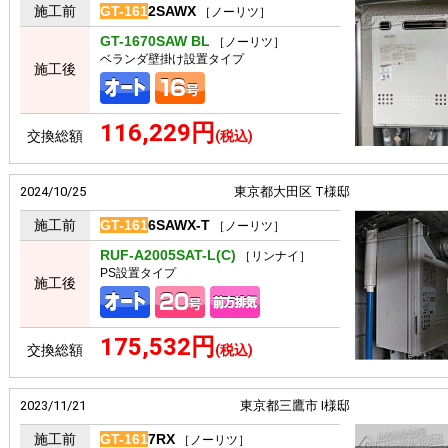
施工前
GT-161
2SAWX
［ノーリツ］
GT-1670SAW BL
［ノーリツ］
ベランダ壁掛け設置タイプ
施工後
116,229円
交換総額
(税込)
2024/10/25
東京都大田区 T様邸
施工前
GT-161
6SAWX-T
［ノーリツ］
RUF-A2005SAT-L(C)
［リンナイ］
PS設置タイプ
施工後
175,532円
交換総額
(税込)
2023/11/21
東京都三鷹市 I様邸
施工前
GT-161
7RX
［ノーリツ］