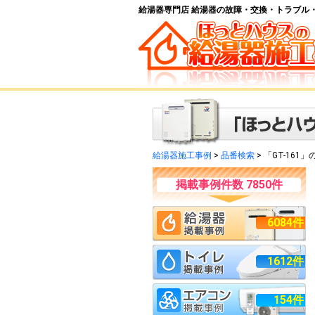
給湯器専門店 給湯器の故障・交換・トラブル
給湯器施工事例
>
品番検索
> 「GT-161
掲載事例件数 7850件
6084件
1612件
154件