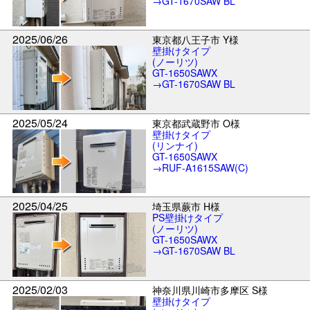
→GT-1670SAW BL
2025/06/26
東京都八王子市 Y様
壁掛けタイプ
(ノーリツ)
GT-1650SAWX
→GT-1670SAW BL
2025/05/24
東京都武蔵野市 O様
壁掛けタイプ
(リンナイ)
GT-1650SAWX
→RUF-A1615SAW(C)
2025/04/25
埼玉県蕨市 H様
PS壁掛けタイプ
(ノーリツ)
GT-1650SAWX
→GT-1670SAW BL
2025/02/03
神奈川県川崎市多摩区 S様
壁掛けタイプ