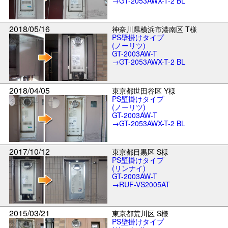
→GT-2053AWX-T-2 BL
2018/05/16
神奈川県横浜市港南区 T様
PS壁掛けタイプ
(ノーリツ)
GT-2003AW-T
→GT-2053AWX-T-2 BL
2018/04/05
東京都世田谷区 Y様
PS壁掛けタイプ
(ノーリツ)
GT-2003AW-T
→GT-2053AWX-T-2 BL
2017/10/12
東京都目黒区 S様
PS壁掛けタイプ
(リンナイ)
GT-2003AW-T
→RUF-VS2005AT
2015/03/21
東京都荒川区 S様
PS壁掛けタイプ