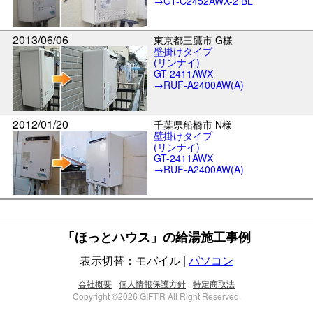
→GT-C2452AWX-2 BL
2013/06/06
東京都三鷹市 G様
壁掛けタイプ
(リンナイ)
GT-2411AWX
→RUF-A2400AW(A)
2012/01/20
千葉県船橋市 N様
壁掛けタイプ
(リンナイ)
GT-2411AWX
→RUF-A2400AW(A)
「ほっとハウス」の給湯施工事例
表示切替：モバイル |
パソコン
会社概要
個人情報保護方針
特定商取法
Copyright ©2026 GIFT'R All Right Reserved.