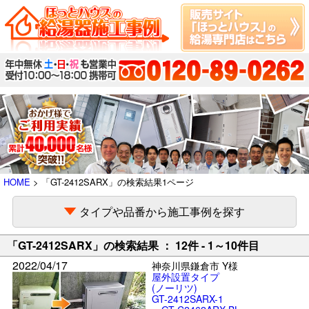
HOME
> 「GT-2412SARX」の検索結果1ページ
タイプや品番から施工事例を探す
「GT-2412SARX」の検索結果 ： 12件 - 1～10件目
2022/04/17
神奈川県鎌倉市 Y様
屋外設置タイプ
(ノーリツ)
GT-2412SARX-1