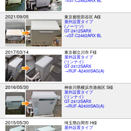
→GT-C2462ARX BL
2021/09/05
東京都世田谷区 A様
屋外設置タイプ
(ノーリツ)
GT-2412SARX
→GT-C2462ARX BL
2017/03/14
東京都立川市 F様
屋外設置タイプ
(リンナイ)
GT-2412SARX
→RUF-A2400SAG(A)
2016/05/30
神奈川県横浜市港南区 S様
屋外設置タイプ
(リンナイ)
GT-2412SARX
→RUF-A2400SAG(A)
2015/05/30
埼玉県白岡市 H様
屋外設置タイプ