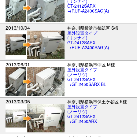
(リンナイ)
GT-2412SARX
→RUF-A2400SAG(A)
2013/10/04
神奈川県横浜市都筑区 S様
屋外設置タイプ
(リンナイ)
GT-2412SARX
→RUF-A2400SAG(A)
2013/06/01
神奈川県横浜市中区 M様
屋外設置タイプ
(ノーリツ)
GT-2412SARX
→GT-2450SARX BL
2013/03/05
神奈川県横浜市保土ケ谷区 K様
屋外設置タイプ
(ノーリツ)
GT-2412SARX
→GT-2450ARX