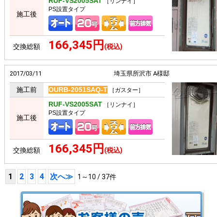
RUF-VS2005SAT
［リンナイ］
PS設置タイプ
施工後
166,345円
交換総額
(税込)
2017/03/11
埼玉県所沢市 A様邸
施工前
OURB-2051SAQ-T
［ガスター］
RUF-VS2005SAT
［リンナイ］
PS設置タイプ
施工後
166,345円
交換総額
(税込)
1
2
3
4
次へ≫
1～10 / 37件