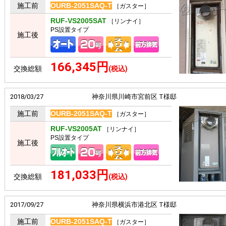
施工前
OURB-2051SAQ-T
［ガスター］
RUF-VS2005SAT
［リンナイ］
PS設置タイプ
施工後
166,345円
交換総額
(税込)
2018/03/27
神奈川県川崎市宮前区 T様邸
施工前
OURB-2051SAQ-T
［ガスター］
RUF-VS2005AT
［リンナイ］
PS設置タイプ
施工後
181,033円
交換総額
(税込)
2017/09/27
神奈川県横浜市港北区 T様邸
施工前
OURB-2051SAQ-T
［ガスター］