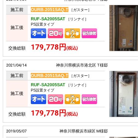
施工前
OURB-2051SAQ-T
［ガスター］
RUF-SA2005SAT
［リンナイ］
PS設置タイプ
施工後
179,778円
交換総額
(税込)
2021/04/14
神奈川県横浜市港北区 T様邸
施工前
OURB-2051SAQ-T
［ガスター］
RUF-SA2005SAT
［リンナイ］
PS設置タイプ
施工後
179,778円
交換総額
(税込)
2019/05/07
神奈川県横浜市緑区 M様邸