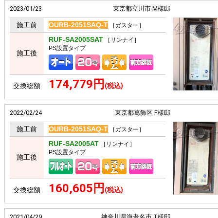
2023/01/23
東京都立川市 M様邸
施工前
OURB-2051SAQ-T
［ガスター］
RUF-SA2005SAT
［リンナイ］
PS設置タイプ
施工後
174,779円
交換総額
(税込)
2022/02/24
東京都葛飾区 F様邸
施工前
OURB-2051SAQ-T
［ガスター］
RUF-SA2005AT
［リンナイ］
PS設置タイプ
施工後
160,605円
交換総額
(税込)
2021/04/29
神奈川県海老名市 T様邸