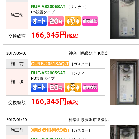
RUF-VS2005SAT
［リンナイ］
PS設置タイプ
施工後
166,345円
交換総額
(税込)
2017/05/03
神奈川県藤沢市 K様邸
施工前
OURB-2051SAQ-T
［ガスター］
RUF-VS2005SAT
［リンナイ］
PS設置タイプ
施工後
166,345円
交換総額
(税込)
2017/03/20
神奈川県藤沢市 S様邸
施工前
OURB-2051SAQ-T
［ガスター］