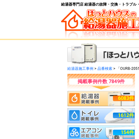
給湯器専門店 給湯器の故障・交換・トラブル
給湯器施工事例
>
品番検索
> 「OURB-20
掲載事例件数 7849件
6083件
1612件
154件