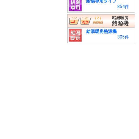
給湯専用タイプ
854件
給湯暖房熱源機
305件