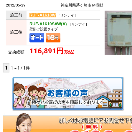
2012/06/29
神奈川県茅ヶ崎市 M様邸
施工前
RUF-A1618W
［リンナイ］
RUF-A1610SAW(A)
［リンナイ］
壁掛け設置タイプ
施工後
116,891円
交換総額
(税込)
1
1～1 / 1件