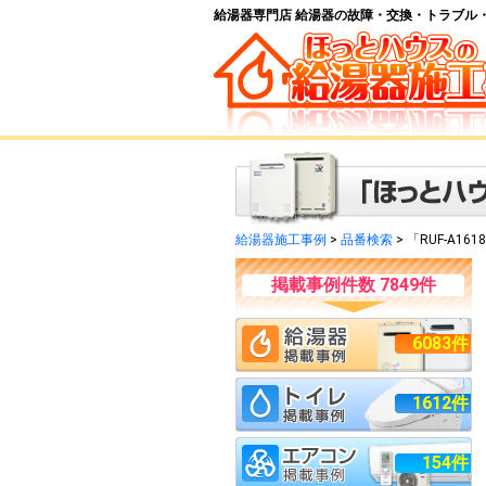
給湯器専門店 給湯器の故障・交換・トラブル
給湯器施工事例
>
品番検索
> 「RUF-A1
掲載事例件数 7849件
6083件
1612件
154件