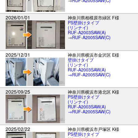
→RUF-A2005SAW(C)
2026/01/01
神奈川県相模原市緑区 F様
PS壁掛けタイプ
(リンナイ)
RUF-A2003SAW(A)
→RUF-A2005SAW(C)
2025/12/31
神奈川県横浜市金沢区 E様
壁掛けタイプ
(リンナイ)
RUF-A2003SAW(A)
→RUF-A2005SAW(C)
2025/09/25
神奈川県横浜市港北区 K様
PS壁掛けタイプ
(リンナイ)
RUF-A2003SAW(A)
→RUF-A2005SAW(C)
2025/02/22
神奈川県横浜市戸塚区 K様
PS壁掛けタイプ