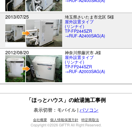
→RUF-A2400SAG(A)
2013/07/25
埼玉県さいたま市北区 S様
屋外設置タイプ
(リンナイ)
TP-FP244SZR
→RUF-A2400SAG(A)
2012/08/20
神奈川県藤沢市 J様
屋外設置タイプ
(リンナイ)
TP-FP244SZR
→RUF-A2003SAG(A)
「ほっとハウス」の給湯施工事例
表示切替：モバイル |
パソコン
会社概要
個人情報保護方針
特定商取法
Copyright ©2026 GIFT'R All Right Reserved.