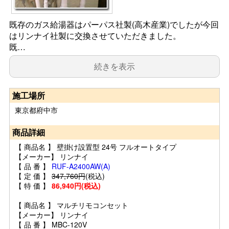
既存のガス給湯器はパーパス社製(高木産業)でしたが今回
はリンナイ社製に交換させていただきました。
既…
続きを表示
施工場所
東京都府中市
商品詳細
【 商品名 】 壁掛け設置型 24号 フルオートタイプ
【メーカー】 リンナイ
【 品 番 】
RUF-A2400AW(A)
【 定 価 】
347,760円
(税込)
【 特 価 】
86,940円(税込)
【 商品名 】 マルチリモコンセット
【メーカー】 リンナイ
【 品 番 】 MBC-120V