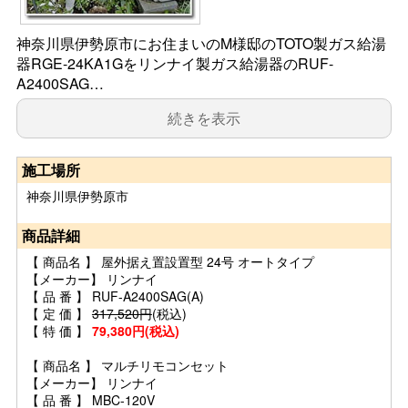
神奈川県伊勢原市にお住まいのM様邸のTOTO製ガス給湯
器RGE-24KA1Gをリンナイ製ガス給湯器のRUF-
A2400SAG…
続きを表示
施工場所
神奈川県伊勢原市
商品詳細
【 商品名 】 屋外据え置設置型 24号 オートタイプ
【メーカー】 リンナイ
【 品 番 】 RUF-A2400SAG(A)
【 定 価 】
317,520円
(税込)
【 特 価 】
79,380円(税込)
【 商品名 】 マルチリモコンセット
【メーカー】 リンナイ
【 品 番 】 MBC-120V