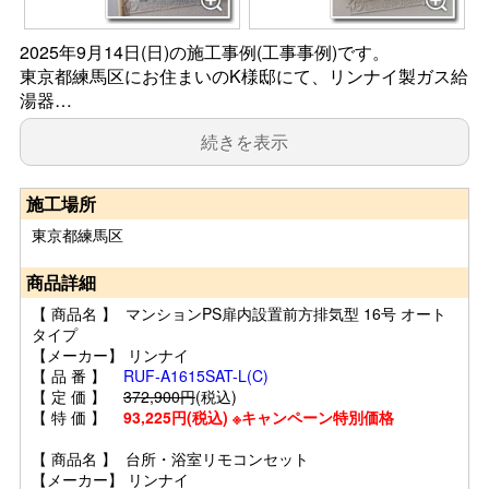
2025年9月14日(日)の施工事例(工事事例)です。
東京都練馬区にお住まいのK様邸にて、リンナイ製ガス給
湯器…
続きを表示
施工場所
東京都練馬区
商品詳細
【 商品名 】 マンションPS扉内設置前方排気型 16号 オート
タイプ
【メーカー】 リンナイ
【 品 番 】
RUF-A1615SAT-L(C)
【 定 価 】
372,900円
(税込)
【 特 価 】
93,225円(税込) ※キャンペーン特別価格
【 商品名 】 台所・浴室リモコンセット
【メーカー】 リンナイ