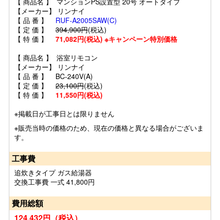
【 商品名 】 マンションPS設置型 20号 オートタイプ
【メーカー】 リンナイ
【 品 番 】
RUF-A2005SAW(C)
【 定 価 】
394,900円
(税込)
【 特 価 】
71,082円(税込) ※キャンペーン特別価格
【 商品名 】 浴室リモコン
【メーカー】 リンナイ
【 品 番 】 BC-240V(A)
【 定 価 】
23,100円
(税込)
【 特 価 】
11,550円(税込)
※掲載日が工事日とは限りません
※販売当時の価格のため、現在の価格と異なる場合がございま
す。
工事費
追炊きタイプ ガス給湯器
交換工事費 一式 41,800円
費用総額
124,432円（税込）