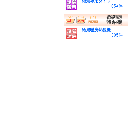
給湯専用タイプ
854件
給湯暖房熱源機
305件