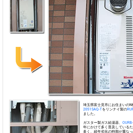
埼玉県富士見市にお住まいのN
2051SAQ-T
をリンナイ製の
RU
ました。
ガスター製ガス給湯器、
OURB-
年にかけて多く普及しているた
多く、経年劣化の時期が重なっ