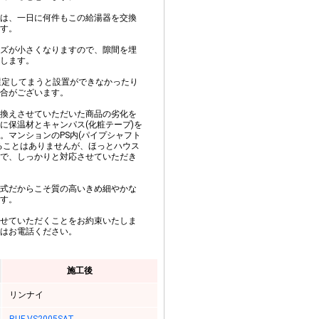
は、一日に何件もこの給湯器を交換
す。
ズが小さくなりますので、隙間を埋
します。
選定してまうと設置ができなかったり
合がございます。
換えさせていただいた商品の劣化を
に保温材とキャンパス(化粧テープ)を
。マンションのPS内(パイプシャフト
ることはありませんが、ほっとハウス
で、しっかりと対応させていただき
式だからこそ質の高いきめ細やかな
す。
せていただくことをお約束いたしま
はお電話ください。
施工後
リンナイ