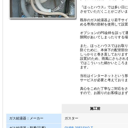
『ほっとハウス』では多い日に
させていただくことがございま
既存のガス給湯器より若干サイ
める専用の部材を使用して設置
オプションのPS金枠を誤って
隙間があいてしまったりする場
また、ほっとハウスではお取り
防ぐために、本体下の配管部分
しっかりと巻き直しております
設置)のため、雨風にさらされ
ではこういった細かいところま
ます。
当社はインターネットという形
サービスが必要と考えておりま
真心をこめた丁寧なご対応をさ
すので、お困りのお客様はまず
施工前
ガス給湯器：メーカー
ガスター