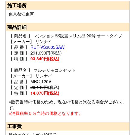
施工場所
東京都江東区
商品詳細
【 商品名 】 マンションPS設置スリム型 20号 オートタイプ
【メーカー】 リンナイ
【 品 番 】
RUF-VS2005SAW
【 定 価 】
291,690円
(税込)
【 特 価 】
93,340円(税込)
【 商品名 】 マルチリモコンセット
【メーカー】 リンナイ
【 品 番 】 MBC-120V
【 定 価 】
28,140円
(税込)
【 特 価 】
14,070円(税込)
※販売当時の価格のため、現在の価格と異なる場合がございま
す。
※消費税率５％当時の価格となります。
工事費
追炊きタイプ ガス給湯器