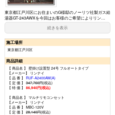
東京都江戸川区にお住まいのG様邸のノーリツ社製ガス給
湯器GT-243AWXを今回はお客様のご希望によりリン…
続きを表示
施工場所
東京都江戸川区
商品詳細
【 商品名 】 壁掛け設置型 24号 フルオートタイプ
【メーカー】 リンナイ
【 品 番 】
RUF-A2400AW(A)
【 定 価 】
347,760円
(税込)
【 特 価 】
86,940円(税込)
【 商品名 】 マルチリモコンセット
【メーカー】 リンナイ
【 品 番 】 MBC-120V
【 定 価 】
28,140円
(税込)