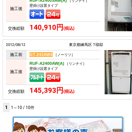
RUF-A2400SAW(A)
［リンナイ］
壁掛け設置タイプ
施工後
140,910円
交換総額
(税込)
2012/08/12
東京都練馬区 T様邸
施工前
GT-243AWX
［ノーリツ］
RUF-A2400AW(A)
［リンナイ］
壁掛け設置タイプ
施工後
145,393円
交換総額
(税込)
1
1～10 / 10件