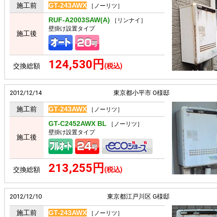
施工前
GT-243AWX
［ノーリツ］
RUF-A2003SAW(A)
［リンナイ］
壁掛け設置タイプ
施工後
124,530円
交換総額
(税込)
2012/12/14
東京都小平市 O様邸
施工前
GT-243AWX
［ノーリツ］
GT-C2452AWX BL
［ノーリツ］
壁掛け設置タイプ
施工後
213,255円
交換総額
(税込)
2012/12/10
東京都江戸川区 G様邸
施工前
GT-243AWX
［ノーリツ］