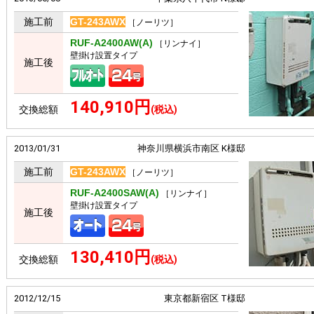
施工前
GT-243AWX
［ノーリツ］
RUF-A2400AW(A)
［リンナイ］
壁掛け設置タイプ
施工後
140,910円
交換総額
(税込)
2013/01/31
神奈川県横浜市南区 K様邸
施工前
GT-243AWX
［ノーリツ］
RUF-A2400SAW(A)
［リンナイ］
壁掛け設置タイプ
施工後
130,410円
交換総額
(税込)
2012/12/15
東京都新宿区 T様邸