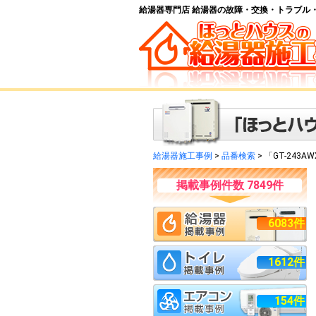
給湯器専門店 給湯器の故障・交換・トラブル
給湯器施工事例
>
品番検索
> 「GT-243
掲載事例件数 7849件
6083件
1612件
154件