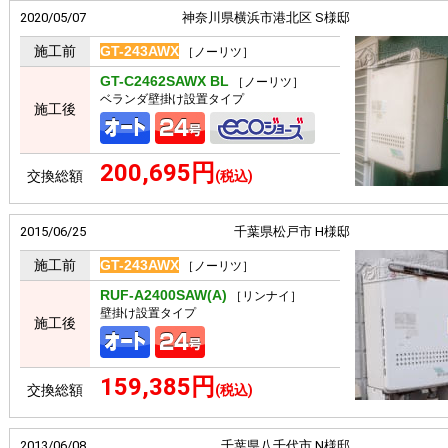
2020/05/07
神奈川県横浜市港北区 S様邸
施工前
GT-243AWX
［ノーリツ］
GT-C2462SAWX BL
［ノーリツ］
ベランダ壁掛け設置タイプ
施工後
200,695円
交換総額
(税込)
2015/06/25
千葉県松戸市 H様邸
施工前
GT-243AWX
［ノーリツ］
RUF-A2400SAW(A)
［リンナイ］
壁掛け設置タイプ
施工後
159,385円
交換総額
(税込)
2013/06/08
千葉県八千代市 N様邸