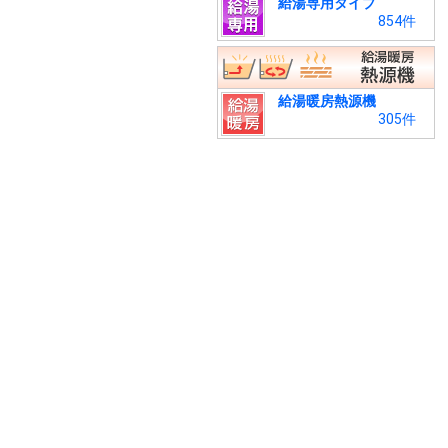
給湯専用タイプ
854件
給湯暖房熱源機
305件