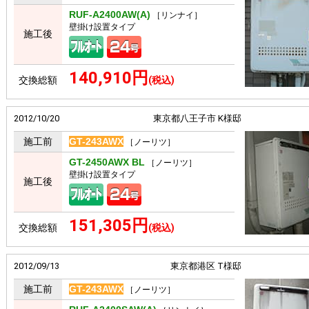
RUF-A2400AW(A)
［リンナイ］
壁掛け設置タイプ
施工後
140,910円
交換総額
(税込)
2012/10/20
東京都八王子市 K様邸
施工前
GT-243AWX
［ノーリツ］
GT-2450AWX BL
［ノーリツ］
壁掛け設置タイプ
施工後
151,305円
交換総額
(税込)
2012/09/13
東京都港区 T様邸
施工前
GT-243AWX
［ノーリツ］