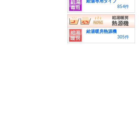
給湯専用タイプ
854件
給湯暖房熱源機
305件