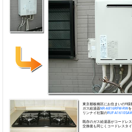
東京都板橋区にお住まいのY様
ガス給湯器
NR-A816RFW-RW
を
リンナイ社製の
RUF-A1610SAW
既存のガス給湯器がコードレス
交換後も同じくコードレスタイ