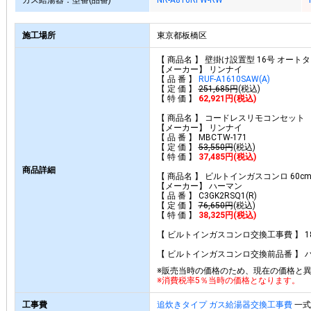
ガス給湯器：型番(品番)
NR-A816RFW-RW
施工場所
東京都板橋区
【 商品名 】 壁掛け設置型 16号 オート
【メーカー】 リンナイ
【 品 番 】
RUF-A1610SAW(A)
【 定 価 】
251,685円
(税込)
【 特 価 】
62,921円(税込)
【 商品名 】 コードレスリモコンセット
【メーカー】 リンナイ
【 品 番 】 MBCTW-171
【 定 価 】
53,550円
(税込)
【 特 価 】
37,485円(税込)
商品詳細
【 商品名 】 ビルトインガスコンロ 60
【メーカー】 ハーマン
【 品 番 】 C3GK2RSQ1(R)
【 定 価 】
76,650円
(税込)
【 特 価 】
38,325円(税込)
【 ビルトインガスコンロ交換工事費 】 18,
【 ビルトインガスコンロ交換前品番 】 ハー
※販売当時の価格のため、現在の価格と
※消費税率5％当時の価格となります。
工事費
追炊きタイプ ガス給湯器交換工事費
一式 