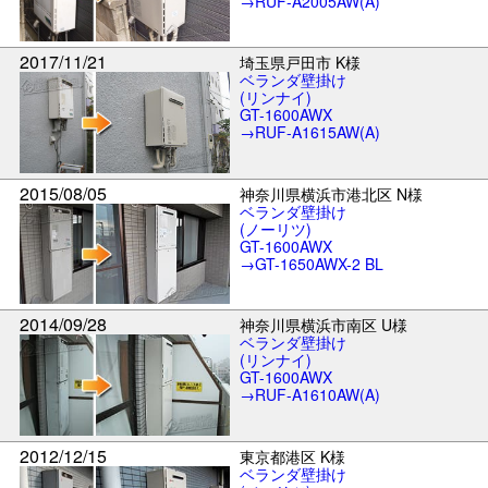
→RUF-A2005AW(A)
2017/11/21
埼玉県戸田市 K様
ベランダ壁掛け
(リンナイ)
GT-1600AWX
→RUF-A1615AW(A)
2015/08/05
神奈川県横浜市港北区 N様
ベランダ壁掛け
(ノーリツ)
GT-1600AWX
→GT-1650AWX-2 BL
2014/09/28
神奈川県横浜市南区 U様
ベランダ壁掛け
(リンナイ)
GT-1600AWX
→RUF-A1610AW(A)
2012/12/15
東京都港区 K様
ベランダ壁掛け