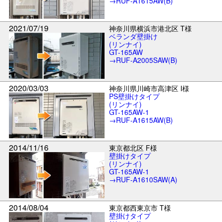
→RUF-A1615AW(B)
2021/07/19
神奈川県横浜市港北区 T様
ベランダ壁掛け
(リンナイ)
GT-165AW
→RUF-A2005SAW(B)
2020/03/03
神奈川県川崎市高津区 I様
PS壁掛けタイプ
(リンナイ)
GT-165AW-1
→RUF-A1615AW(B)
2014/11/16
東京都北区 F様
壁掛けタイプ
(リンナイ)
GT-165AW-1
→RUF-A1610SAW(A)
2014/08/04
東京都西東京市 T様
壁掛けタイプ