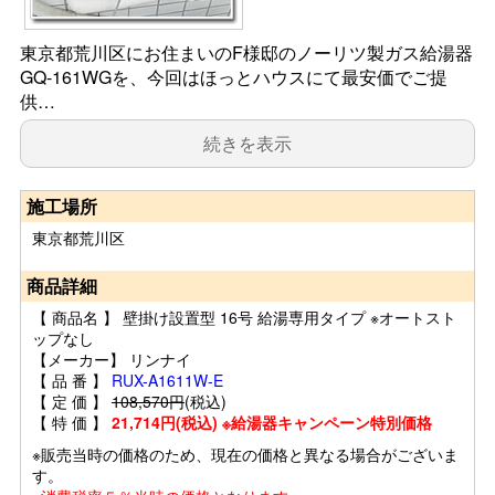
東京都荒川区にお住まいのF様邸のノーリツ製ガス給湯器
GQ-161WGを、今回はほっとハウスにて最安価でご提
供…
続きを表示
施工場所
東京都荒川区
商品詳細
【 商品名 】 壁掛け設置型 16号 給湯専用タイプ ※オートスト
ップなし
【メーカー】 リンナイ
【 品 番 】
RUX-A1611W-E
【 定 価 】
108,570円
(税込)
【 特 価 】
21,714円(税込) ※給湯器キャンペーン特別価格
※販売当時の価格のため、現在の価格と異なる場合がございま
す。